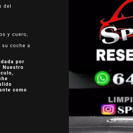
n del
os y cuero,
 su coche a
ldada por
- Nuestro
culo,
che
ulido
lante como