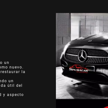
:
o un
como nuevo.
restaurar la
ndo un
da útil del
d y aspecto