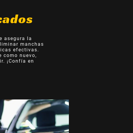
cados
e asegura la
 eliminar manchas
nicas efectivas.
he como nuevo,
r. ¡Confía en